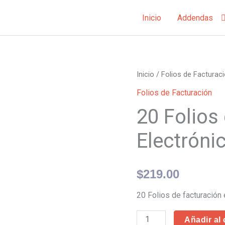
Inicio
Addendas
20
Inicio
/
Folios de Facturac
Folios
Folios de Facturación
de
20 Folios
Facturación
Electrónica
Electróni
cantidad
$
219.00
20 Folios de facturación 
Añadir al 