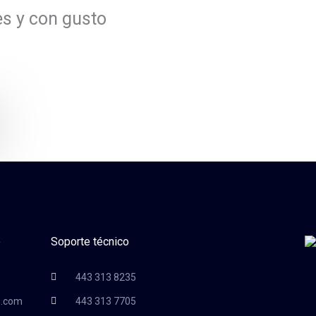
s y con gusto
o
Soporte técnico
443 313 8235
e.com
443 313 7705